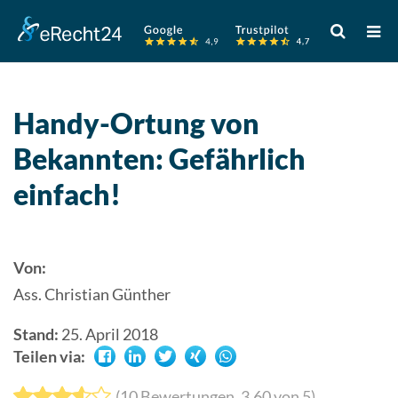
Verwende
die
Pfeile
nach
oben
Handy-Ortung von
und
Bekannten: Gefährlich
unten,
um
einfach!
das
verfügbare
Ergebnis
auszuwähle
Von:
Drücke
Ass. Christian Günther
die
Eingabetast
Stand:
25. April 2018
um
Teilen via:
zum
(
10
Bewertungen,
3.60
von 5)
ausgewählt