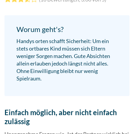
Suchergebn
zu
gelangen.
Worum geht's?
Benutzer
von
Handys orten schafft Sicherheit: Um ein
Touchgerät
stets ortbares Kind müssen sich Eltern
können
weniger Sorgen machen. Gute Absichten
Touch-
allein erlauben jedoch längst nicht alles.
und
Ohne Einwilligung bleibt nur wenig
Streichges
Spielraum.
verwenden.
Einfach möglich, aber nicht einfach
zulässig