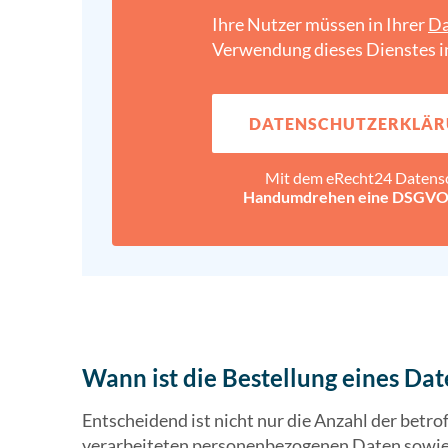
Ihre Nutzer müssen in Ihrer
Da
Verwendung dieses Dienstes i
DATENSCHUTZ­ERKLÄR
Mit dem eRecht24 Datens
Handumdrehen eine DSGVO-
Wann ist die Bestellung eines Da
Entscheidend ist nicht nur die Anzahl der betr
verarbeiteten personenbezogenen Daten sowie 