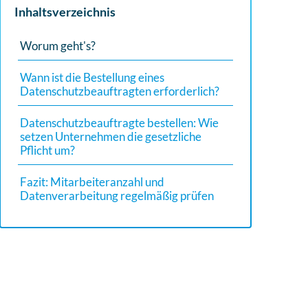
um
Inhaltsverzeichnis
zum
ausgewählten
Worum geht's?
Suchergebnis
Wann ist die Bestellung eines
zu
Datenschutzbeauftragten erforderlich?
gelangen.
Benutzer
Datenschutzbeauftragte bestellen: Wie
von
setzen Unternehmen die gesetzliche
Touchgeräten
Pflicht um?
können
Fazit: Mitarbeiteranzahl und
Touch-
Datenverarbeitung regelmäßig prüfen
und
Streichgesten
verwenden.