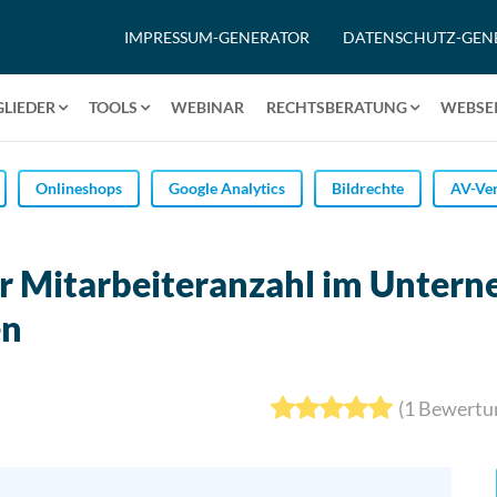
IMPRESSUM-GENERATOR
DATENSCHUTZ-GEN
GLIEDER
TOOLS
WEBINAR
RECHTSBERATUNG
WEBSEI
Onlineshops
Google Analytics
Bildrechte
AV-Ver
r Mitarbeiteranzahl im Unter
en
(
1
Bewertu