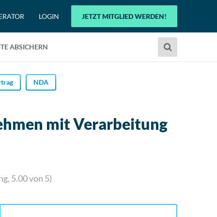
ERATOR
LOGIN
JETZT MITGLIED WERDEN!
Verwende
TE ABSICHERN
die
Pfeile
nach
trag
NDA
oben
und
unten,
nehmen mit Verarbeitung
um
das
verfügbare
Ergebnis
auszuwählen.
ng,
5.00
von 5)
Drücke
die
Eingabetaste,