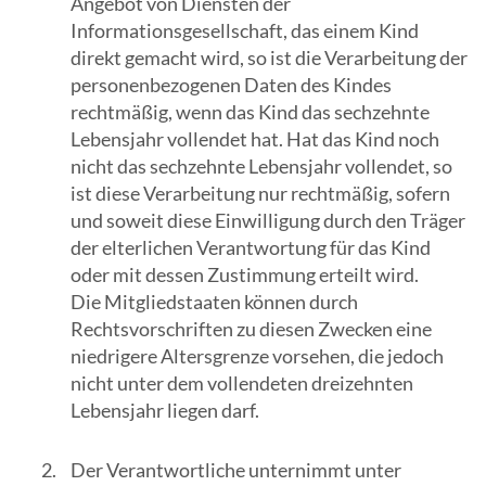
Angebot von Diensten der
Suchergebn
Informationsgesellschaft, das einem Kind
zu
direkt gemacht wird, so ist die Verarbeitung der
gelangen.
personenbezogenen Daten des Kindes
Benutzer
rechtmäßig, wenn das Kind das sechzehnte
von
Lebensjahr vollendet hat. Hat das Kind noch
Touchgerät
nicht das sechzehnte Lebensjahr vollendet, so
können
ist diese Verarbeitung nur rechtmäßig, sofern
Touch-
und soweit diese Einwilligung durch den Träger
und
der elterlichen Verantwortung für das Kind
Streichges
oder mit dessen Zustimmung erteilt wird.
verwenden.
Die Mitgliedstaaten können durch
Rechtsvorschriften zu diesen Zwecken eine
niedrigere Altersgrenze vorsehen, die jedoch
nicht unter dem vollendeten dreizehnten
Lebensjahr liegen darf.
Der Verantwortliche unternimmt unter