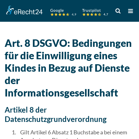
Verwende
die
Pfeile
nach
oben
Art. 8 DSGVO: Bedingungen
und
für die Einwilligung eines
unten,
um
Kindes in Bezug auf Dienste
das
verfügbare
der
Ergebnis
Informationsgesellschaft
auszuwähle
Drücke
die
Artikel 8 der
Eingabetast
Datenschutzgrundverordnung
um
zum
Gilt Artikel 6 Absatz 1 Buchstabe a bei einem
ausgewählt