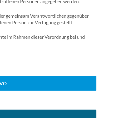
 betroffenen Personen angegeben werden.
um
zum
 der gemeinsam Verantwortlichen gegenüber
ausgewählten
enen Person zur Verfügung gestellt.
Suchergebnis
zu
chte im Rahmen dieser Verordnung bei und
gelangen.
Benutzer
von
Touchgeräten
können
Touch-
und
Streichgesten
GVO
verwenden.