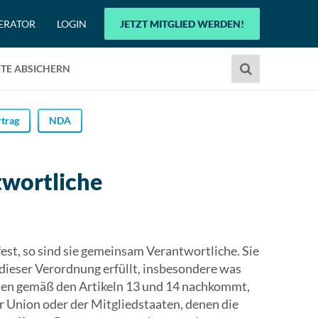
ERATOR
LOGIN
JETZT MITGLIED WERDEN!
Verwende
TE ABSICHERN
die
Pfeile
nach
trag
NDA
oben
und
unten,
twortliche
um
das
verfügbare
Ergebnis
st, so sind sie gemeinsam Verantwortliche. Sie
auszuwählen.
 dieser Verordnung erfüllt, insbesondere was
Drücke
ten gemäß den Artikeln 13 und 14 nachkommt,
die
r Union oder der Mitgliedstaaten, denen die
Eingabetaste,