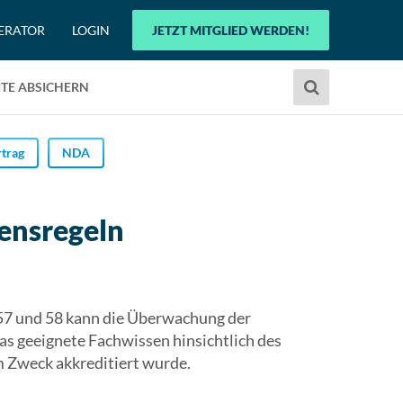
ERATOR
LOGIN
JETZT MITGLIED WERDEN!
Verwende
TE ABSICHERN
die
Pfeile
nach
trag
NDA
oben
und
unten,
ensregeln
um
das
verfügbare
Ergebnis
57 und 58 kann die Überwachung der
auszuwählen.
as geeignete Fachwissen hinsichtlich des
Drücke
m Zweck akkreditiert wurde.
die
Eingabetaste,