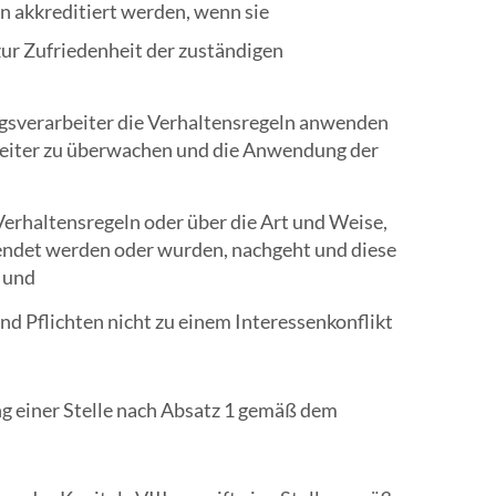
 akkreditiert werden, wenn sie
um
zum
zur Zufriedenheit der zuständigen
ausgewählten
Suchergebnis
ragsverarbeiter die Verhaltensregeln anwenden
zu
rbeiter zu überwachen und die Anwendung der
gelangen.
Benutzer
von
Verhaltensregeln oder über die Art und Weise,
Touchgeräten
endet werden oder wurden, nachgeht und diese
können
, und
Touch-
d Pflichten nicht zu einem Interessenkonflikt
und
Streichgesten
verwenden.
g einer Stelle nach Absatz 1 gemäß dem