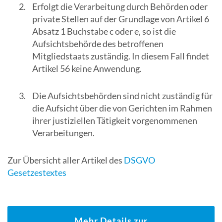
Erfolgt die Verarbeitung durch Behörden oder
Suchergebn
private Stellen auf der Grundlage von Artikel 6
zu
Absatz 1 Buchstabe c oder e, so ist die
gelangen.
Aufsichtsbehörde des betroffenen
Benutzer
Mitgliedstaats zuständig. In diesem Fall findet
von
Artikel 56 keine Anwendung.
Touchgerät
können
Die Aufsichtsbehörden sind nicht zuständig für
Touch-
die Aufsicht über die von Gerichten im Rahmen
und
ihrer justiziellen Tätigkeit vorgenommenen
Streichges
Verarbeitungen.
verwenden.
Zur Übersicht aller Artikel des
DSGVO
Gesetzestextes
Mehr Details zur