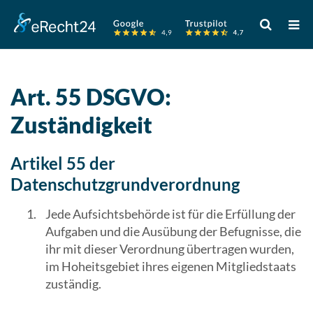
Verwende
die
Pfeile
nach
oben
Art. 55 DSGVO:
und
Zuständigkeit
unten,
um
das
Artikel 55 der
verfügbare
Datenschutzgrundverordnung
Ergebnis
auszuwähle
Jede Aufsichtsbehörde ist für die Erfüllung der
Drücke
Aufgaben und die Ausübung der Befugnisse, die
die
ihr mit dieser Verordnung übertragen wurden,
Eingabetast
im Hoheitsgebiet ihres eigenen Mitgliedstaats
um
zuständig.
zum
ausgewählt