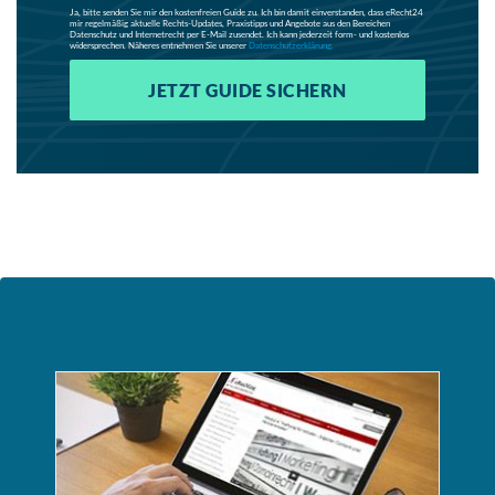
Ja, bitte senden Sie mir den kostenfreien Guide zu. Ich bin damit einverstanden, dass eRecht24
mir regelmäßig aktuelle Rechts-Updates, Praxistipps und Angebote aus den Bereichen
Datenschutz und Internetrecht per E-Mail zusendet. Ich kann jederzeit form- und kostenlos
widersprechen. Näheres entnehmen Sie unserer
Datenschutzerklärung.
JETZT GUIDE SICHERN