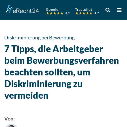
Verwende
die
Pfeile
nach
oben
Diskriminierung bei Bewerbung
und
7 Tipps, die Arbeitgeber
unten,
um
beim Bewerbungsverfahren
das
beachten sollten, um
verfügbare
Ergebnis
Diskriminierung zu
auszuwähle
Drücke
vermeiden
die
Eingabetast
um
Von:
zum
ausgewählt