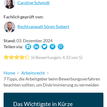
Caroline Schmidt
Suchergebn
zu
Fachlich geprüft von:
gelangen.
Benutzer
Rechtsanwalt Sören Siebert
von
Touchgerät
Stand:
03. Dezember 2024
können
Teilen via:
Touch-
und
(
6
Bewertungen,
4.33
von 5)
Streichges
verwenden.
Home
Arbeitsrecht
7 Tipps, die Arbeitgeber beim Bewerbungsverfahren
beachten sollten, um Diskriminierung zu vermeiden
Das Wichtigste in Kürze