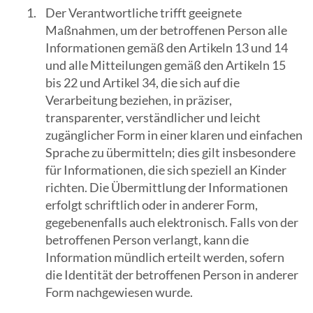
Der Verantwortliche trifft geeignete
Suchergebn
Maßnahmen, um der betroffenen Person alle
zu
Informationen gemäß den Artikeln 13 und 14
gelangen.
und alle Mitteilungen gemäß den Artikeln 15
Benutzer
bis 22 und Artikel 34, die sich auf die
von
Verarbeitung beziehen, in präziser,
Touchgerät
transparenter, verständlicher und leicht
können
zugänglicher Form in einer klaren und einfachen
Touch-
Sprache zu übermitteln; dies gilt insbesondere
und
für Informationen, die sich speziell an Kinder
Streichges
richten. Die Übermittlung der Informationen
verwenden.
erfolgt schriftlich oder in anderer Form,
gegebenenfalls auch elektronisch. Falls von der
betroffenen Person verlangt, kann die
Information mündlich erteilt werden, sofern
die Identität der betroffenen Person in anderer
Form nachgewiesen wurde.