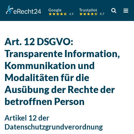
Verwende
die
Pfeile
nach
oben
Art. 12 DSGVO:
und
Transparente Information,
unten,
um
Kommunikation und
das
verfügbare
Modalitäten für die
Ergebnis
Ausübung der Rechte der
auszuwähle
Drücke
betroffnen Person
die
Eingabetast
Artikel 12 der
um
Datenschutzgrundverordnung
zum
ausgewählt