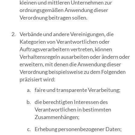
kleinen und mittleren Unternehmen zur
Suchergebn
ordnungsgemäßen Anwendung dieser
zu
Verordnung beitragen sollen.
gelangen.
Benutzer
Verbände und andere Vereinigungen, die
von
Kategorien von Verantwortlichen oder
Touchgerät
Auftragsverarbeitern vertreten, können
können
Verhaltensregeln ausarbeiten oder ändern oder
Touch-
erweitern, mit denen die Anwendung dieser
und
Verordnung beispielsweise zu dem Folgenden
Streichges
präzisiert wird:
verwenden.
faire und transparente Verarbeitung;
die berechtigten Interessen des
Verantwortlichen in bestimmten
Zusammenhängen;
Erhebung personenbezogener Daten;