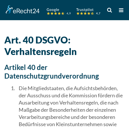
Verwende
die
Pfeile
nach
oben
Art. 40 DSGVO:
und
Verhaltensregeln
unten,
um
das
Artikel 40 der
verfügbare
Datenschutzgrundverordnung
Ergebnis
auszuwähle
Die Mitgliedstaaten, die Aufsichtsbehörden,
Drücke
der Ausschuss und die Kommission fördern die
die
Ausarbeitung von Verhaltensregeln, die nach
Eingabetast
Maßgabe der Besonderheiten der einzelnen
um
Verarbeitungsbereiche und der besonderen
zum
Bedürfnisse von Kleinstunternehmen sowie
ausgewählt