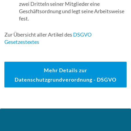
zwei Dritteln seiner Mitglieder eine
Suchergebn
Geschäftsordnung und legt seine Arbeitsweise
zu
fest.
gelangen.
Benutzer
Zur Übersicht aller Artikel des
DSGVO
von
Gesetzestextes
Touchgerät
können
Touch-
und
Mehr Details zur
Streichges
Datenschutzgrundverordnung - DSGVO
verwenden.