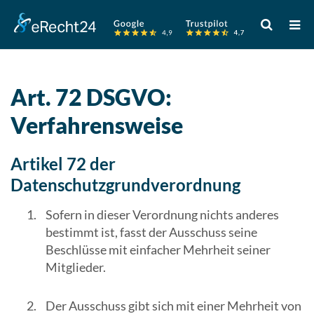
Verwende
die
Pfeile
nach
oben
Art. 72 DSGVO:
und
Verfahrensweise
unten,
um
das
Artikel 72 der
verfügbare
Datenschutzgrundverordnung
Ergebnis
auszuwähle
Sofern in dieser Verordnung nichts anderes
Drücke
bestimmt ist, fasst der Ausschuss seine
die
Beschlüsse mit einfacher Mehrheit seiner
Eingabetast
Mitglieder.
um
zum
Der Ausschuss gibt sich mit einer Mehrheit von
ausgewählt