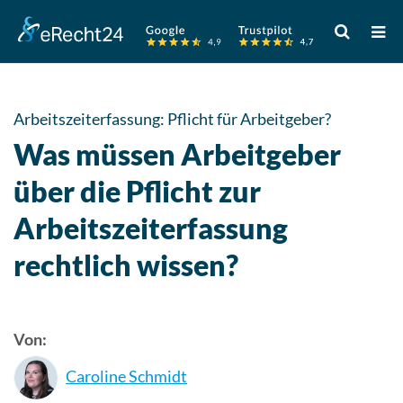
Verwende
die
Pfeile
nach
oben
Arbeitszeiterfassung: Pflicht für Arbeitgeber?
und
Was müssen Arbeitgeber
unten,
um
über die Pflicht zur
das
Arbeitszeiterfassung
verfügbare
Ergebnis
rechtlich wissen?
auszuwähle
Drücke
die
Eingabetast
Von:
um
Caroline Schmidt
zum
ausgewählt