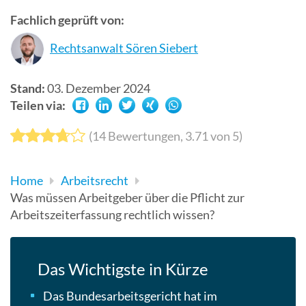
Suchergebn
Fachlich geprüft von:
zu
Rechtsanwalt Sören Siebert
gelangen.
Benutzer
von
Stand:
03. Dezember 2024
Touchgerät
Teilen via:
können
Touch-
(
14
Bewertungen,
3.71
von 5)
und
Streichges
Home
Arbeitsrecht
verwenden.
Was müssen Arbeitgeber über die Pflicht zur
Arbeitszeiterfassung rechtlich wissen?
Das Wichtigste in Kürze
Das Bundesarbeitsgericht hat im