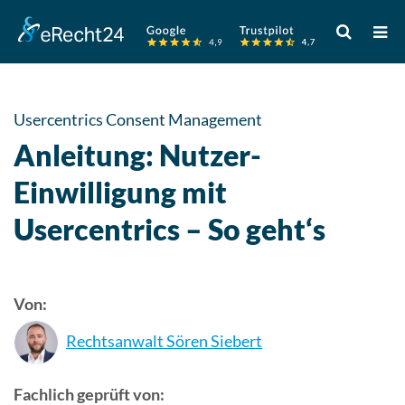
Verwende
die
Pfeile
nach
oben
Usercentrics Consent Management
und
Anleitung: Nutzer-
unten,
um
Einwilligung mit
das
Usercentrics – So geht‘s
verfügbare
Ergebnis
auszuwähle
Drücke
Von:
die
Eingabetast
Rechtsanwalt Sören Siebert
um
zum
Fachlich geprüft von:
ausgewählt