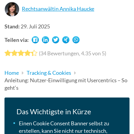
Suchergebn
Rechtsanwältin Annika Haucke
zu
gelangen.
Stand:
29. Juli 2025
Benutzer
von
Teilen via:
Touchgerät
können
(
34
Bewertungen,
4.35
von 5)
Touch-
und
Home
Tracking & Cookies
Streichges
Anleitung: Nutzer-Einwilligung mit Usercentrics – So
verwenden.
geht‘s
Das Wichtigste in Kürze
Einen Cookie Consent Banner selbst zu
erstellen, kann Sie nicht nur technisch,