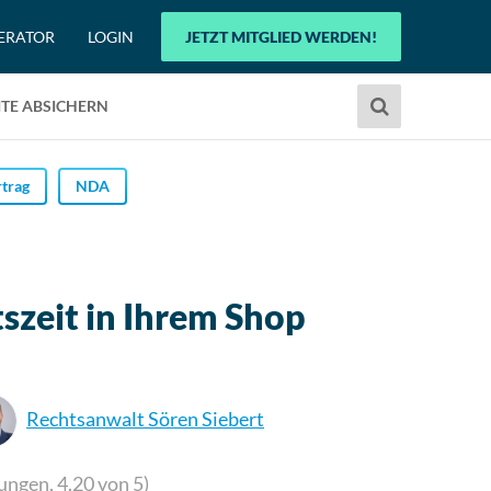
ERATOR
LOGIN
JETZT MITGLIED WERDEN!
Verwende
TE ABSICHERN
die
Pfeile
nach
trag
NDA
oben
und
unten,
um
szeit in Ihrem Shop
das
verfügbare
Ergebnis
auszuwählen.
Rechtsanwalt Sören Siebert
Drücke
die
Eingabetaste,
ungen,
4.20
von 5)