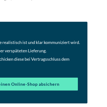
um
zum
ausgewählten
Suchergebnis
zu
gelangen.
Benutzer
realistisch ist und klar kommuniziert wird.
von
er verspäteten Lieferung.
Touchgeräten
können
schicken diese bei Vertragsschluss dem
Touch-
und
Streichgesten
verwenden.
inen Online-Shop absichern