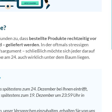
ie?
Kunden zu, dass
bestellte Produkte rechtzeitig vor
d – geliefert werden
. In der oftmals stressigen
fsargument – schließlich möchte sich jeder darauf
e am 24. auch wirklich unter dem Baum liegen.
”
is spätestens zum 24. Dezember bei Ihnen eintrifft,
bis spätestens zum 19. Dezember um 23:59 Uhr in
en, unser Versprechen einzuhalten, erhalten Sie von uns