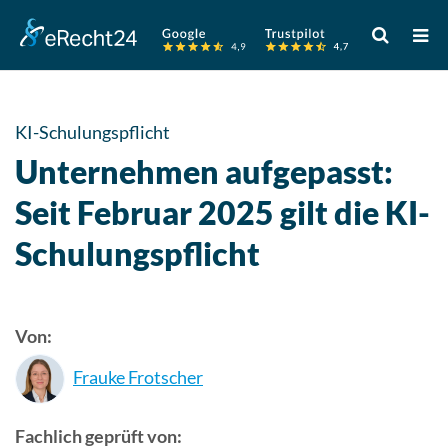
Verwende
die
Pfeile
nach
oben
KI-Schulungspflicht
und
Unternehmen aufgepasst:
unten,
um
Seit Februar 2025 gilt die KI-
das
Schulungspflicht
verfügbare
Ergebnis
auszuwähle
Drücke
Von:
die
Eingabetast
Frauke Frotscher
um
zum
Fachlich geprüft von:
ausgewählt