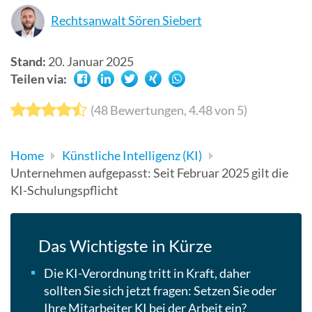
Suchergebn
Rechtsanwalt Sören Siebert
zu
gelangen.
Stand:
20. Januar 2025
Benutzer
Teilen via:
von
Touchgerät
(
48
Bewertungen,
4.48
von 5)
können
Touch-
Home
Künstliche Intelligenz (KI)
und
Unternehmen aufgepasst: Seit Februar 2025 gilt die
Streichges
KI-Schulungspflicht
verwenden.
Das Wichtigste in Kürze
Die KI-Verordnung tritt in Kraft, daher
sollten Sie sich jetzt fragen: Setzen Sie oder
Ihre Mitarbeiter KI bei der Arbeit ein?