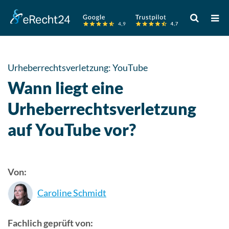
Verwende
die
Pfeile
nach
oben
Urheberrechtsverletzung: YouTube
und
Wann liegt eine
unten,
um
Urheberrechtsverletzung
das
auf YouTube vor?
verfügbare
Ergebnis
auszuwähle
Drücke
Von:
die
Eingabetast
Caroline Schmidt
um
zum
Fachlich geprüft von:
ausgewählt