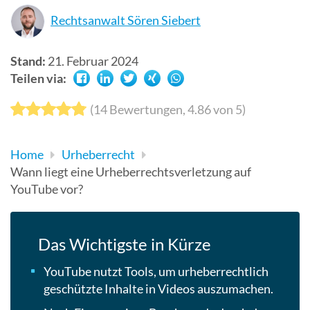
Suchergebn
Rechtsanwalt Sören Siebert
zu
gelangen.
Stand:
21. Februar 2024
Benutzer
Teilen via:
von
Touchgerät
(
14
Bewertungen,
4.86
von 5)
können
Touch-
Home
Urheberrecht
und
Wann liegt eine Urheberrechtsverletzung auf
Streichges
YouTube vor?
verwenden.
Das Wichtigste in Kürze
YouTube nutzt Tools, um urheberrechtlich
geschützte Inhalte in Videos auszumachen.