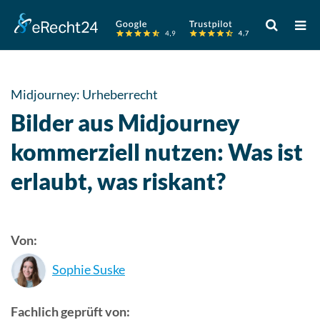
Verwende
die
Pfeile
nach
oben
Midjourney: Urheberrecht
und
Bilder aus Midjourney
unten,
um
kommerziell nutzen: Was ist
das
erlaubt, was riskant?
verfügbare
Ergebnis
auszuwähle
Drücke
Von:
die
Eingabetast
Sophie Suske
um
zum
Fachlich geprüft von:
ausgewählt