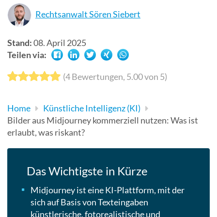
Suchergebn
Rechtsanwalt Sören Siebert
zu
gelangen.
Stand:
08. April 2025
Benutzer
Teilen via:
von
Touchgerät
(
4
Bewertungen,
5.00
von 5)
können
Touch-
Home
Künstliche Intelligenz (KI)
und
Bilder aus Midjourney kommerziell nutzen: Was ist
Streichges
erlaubt, was riskant?
verwenden.
Das Wichtigste in Kürze
Midjourney ist eine KI-Plattform, mit der
sich auf Basis von Texteingaben
künstlerische, fotorealistische und