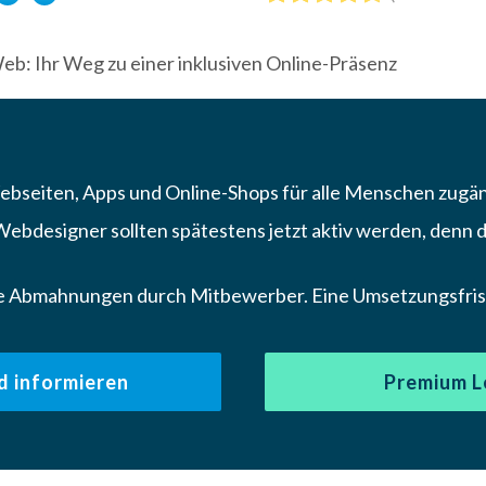
Web: Ihr Weg zu einer inklusiven Online-Präsenz
bseiten, Apps und Online-Shops für alle Menschen zugäng
bdesigner sollten spätestens jetzt aktiv werden, denn da
 Abmahnungen durch Mitbewerber. Eine Umsetzungsfrist 
d informieren
Premium L