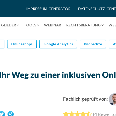
IMPRESSUM-GENERATOR
DATENSCHUTZ-GEN
TGLIEDER
TOOLS
WEBINAR
RECHTSBERATUNG
WEB
O
Onlineshops
Google Analytics
Bildrechte
A
 Ihr Weg zu einer inklusiven On
Fachlich geprüft von:
(
4
Bewertu