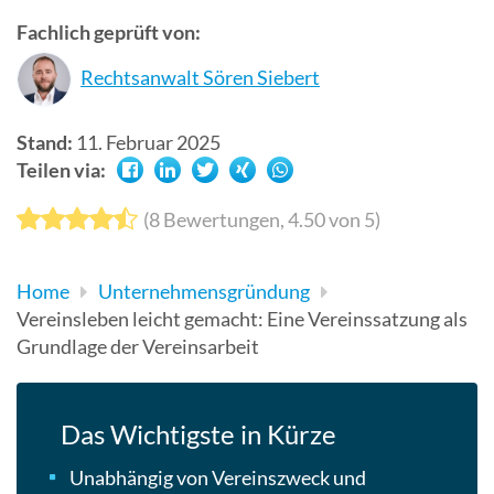
Suchergebn
Fachlich geprüft von:
zu
Rechtsanwalt Sören Siebert
gelangen.
Benutzer
von
Stand:
11. Februar 2025
Touchgerät
Teilen via:
können
Touch-
(
8
Bewertungen,
4.50
von 5)
und
Streichges
Home
Unternehmensgründung
verwenden.
Vereinsleben leicht gemacht: Eine Vereinssatzung als
Grundlage der Vereinsarbeit
Das Wichtigste in Kürze
Unabhängig von Vereinszweck und