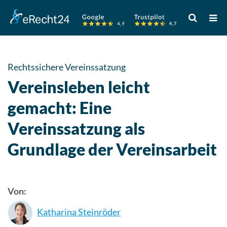
Verwende
die
Pfeile
nach
oben
Rechtssichere Vereinssatzung
und
Vereinsleben leicht
unten,
um
gemacht: Eine
das
Vereinssatzung als
verfügbare
Ergebnis
Grundlage der Vereinsarbeit
auszuwähle
Drücke
die
Eingabetast
Von:
um
Katharina Steinröder
zum
ausgewählt