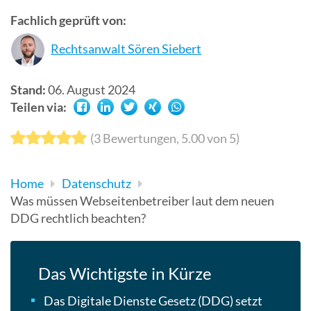
Suchergebn
Fachlich geprüft von:
zu
Rechtsanwalt Sören Siebert
gelangen.
Benutzer
von
Stand:
06. August 2024
Touchgerät
Teilen via:
können
Touch-
(
3
Bewertungen,
5.00
von 5)
und
Streichges
Home
Datenschutz
verwenden.
Was müssen Webseitenbetreiber laut dem neuen
DDG rechtlich beachten?
Das Wichtigste in Kürze
Das Digitale Dienste Gesetz (DDG) setzt