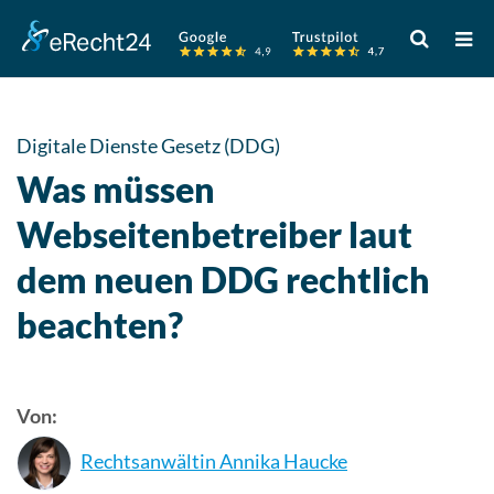
Verwende
die
Pfeile
nach
oben
Digitale Dienste Gesetz (DDG)
und
Was müssen
unten,
um
Webseitenbetreiber laut
das
dem neuen DDG rechtlich
verfügbare
Ergebnis
beachten?
auszuwähle
Drücke
die
Eingabetast
Von:
um
Rechtsanwältin Annika Haucke
zum
ausgewählt