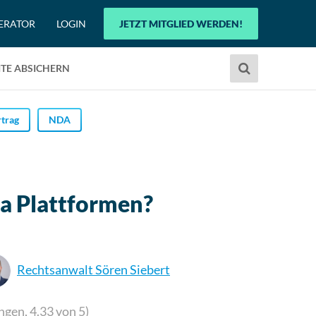
ERATOR
LOGIN
JETZT MITGLIED WERDEN!
Verwende
TE ABSICHERN
die
Pfeile
nach
trag
NDA
oben
und
unten,
um
ia Plattformen?
das
verfügbare
Ergebnis
auszuwählen.
Rechtsanwalt Sören Siebert
Drücke
die
Eingabetaste,
ngen,
4.33
von 5)