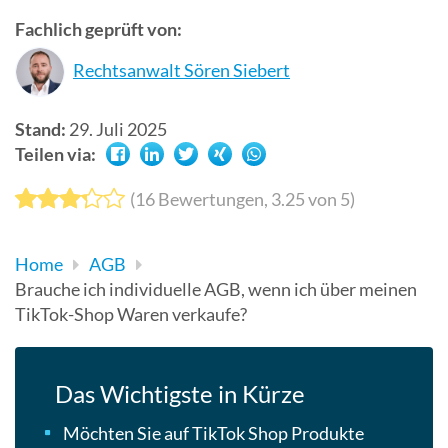
Suchergebn
Fachlich geprüft von:
zu
Rechtsanwalt Sören Siebert
gelangen.
Benutzer
von
Stand:
29. Juli 2025
Touchgerät
Teilen via:
können
Touch-
(
16
Bewertungen,
3.25
von 5)
und
Streichges
Home
AGB
verwenden.
Brauche ich individuelle AGB, wenn ich über meinen
TikTok-Shop Waren verkaufe?
Das Wichtigste in Kürze
Möchten Sie auf TikTok Shop Produkte