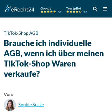
Verwende
die
Pfeile
nach
oben
TikTok-Shop AGB
und
Brauche ich individuelle
unten,
um
AGB, wenn ich über meinen
das
TikTok-Shop Waren
verfügbare
Ergebnis
verkaufe?
auszuwähle
Drücke
die
Eingabetast
Von:
um
Sophie Suske
zum
ausgewählt