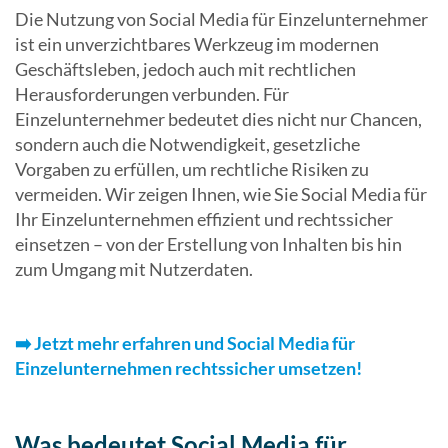
Die Nutzung von Social Media für Einzelunternehmer
Suchergebn
ist ein unverzichtbares Werkzeug im modernen
zu
Geschäftsleben, jedoch auch mit rechtlichen
gelangen.
Herausforderungen verbunden. Für
Benutzer
Einzelunternehmer bedeutet dies nicht nur Chancen,
von
sondern auch die Notwendigkeit, gesetzliche
Touchgerät
Vorgaben zu erfüllen, um rechtliche Risiken zu
können
vermeiden. Wir zeigen Ihnen, wie Sie Social Media für
Touch-
Ihr Einzelunternehmen effizient und rechtssicher
und
einsetzen – von der Erstellung von Inhalten bis hin
Streichges
zum Umgang mit Nutzerdaten.
verwenden.
➡️
Jetzt mehr erfahren und Social Media für
Einzelunternehmen
rechtssicher umsetzen!
Was bedeutet Social Media für