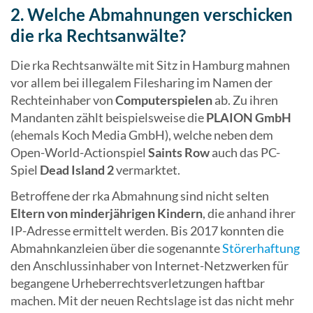
2. Welche Abmahnungen verschicken
die rka Rechtsanwälte?
Die rka Rechtsanwälte mit Sitz in Hamburg mahnen
vor allem bei illegalem Filesharing im Namen der
Rechteinhaber von
Computerspielen
ab. Zu ihren
Mandanten zählt beispielsweise die
PLAION GmbH
(ehemals Koch Media GmbH), welche neben dem
Open-World-Actionspiel
Saints Row
auch das PC-
Spiel
Dead Island 2
vermarktet.
Betroffene der rka Abmahnung sind nicht selten
Eltern von minderjährigen Kindern
, die anhand ihrer
IP-Adresse ermittelt werden. Bis 2017 konnten die
Abmahnkanzleien über die sogenannte
Störerhaftung
den Anschlussinhaber von Internet-Netzwerken für
begangene Urheberrechtsverletzungen haftbar
machen. Mit der neuen Rechtslage ist das nicht mehr