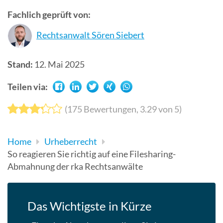
Suchergebn
Fachlich geprüft von:
zu
Rechtsanwalt Sören Siebert
gelangen.
Benutzer
von
Stand:
12. Mai 2025
Touchgerät
Teilen via:
können
Touch-
(
175
Bewertungen,
3.29
von 5)
und
Streichges
verwenden.
Home
Urheberrecht
So reagieren Sie richtig auf eine Filesharing-
Abmahnung der rka Rechtsanwälte
Das Wichtigste in Kürze