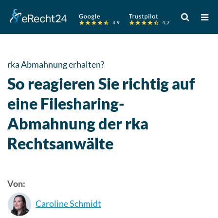
Verwende
die
Pfeile
nach
oben
rka Abmahnung erhalten?
und
So reagieren Sie richtig auf
unten,
um
eine Filesharing-
das
Abmahnung der rka
verfügbare
Ergebnis
Rechtsanwälte
auszuwähle
Drücke
die
Eingabetast
Von:
um
Caroline Schmidt
zum
ausgewählt